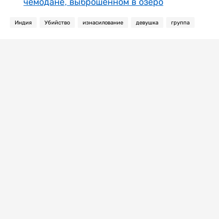
чемодане, выброшенном в озеро
Индия
Убийство
изнасилование
девушка
группа