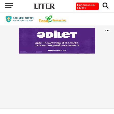
Подписка на
газету