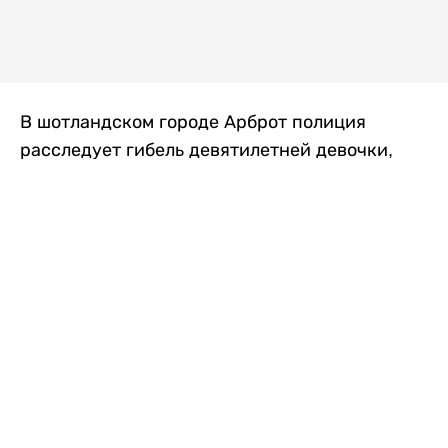
В шотландском городе Арброт полиция
расследует гибель девятилетней девочки,
которую нашли с тяжелыми травмами в
промышленной зоне, где семья разбила
палаточный лагерь. По подозрению в
убийстве ребенка задержан ее 35-летний
отец, передает
Liter.kz
со ссылкой на
The Sun
.
По данным полиции, семья из Западного
Йоркшира приехала в Арброт и разбила
палатку на территории заброшенной
промышленной зоны неподалеку от пляжа.
Вместе с родителями были двое детей.