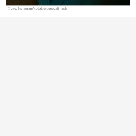
Фото: Instagram/kudaibergenov.dimash