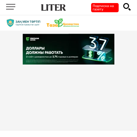
Подписка на
газету