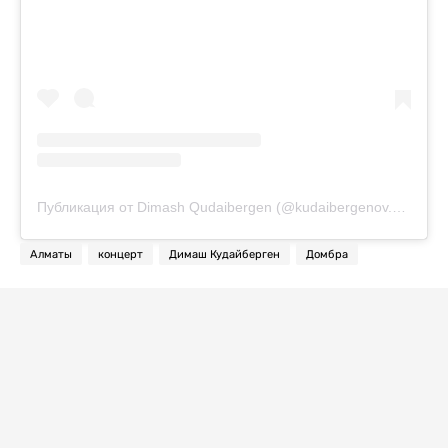
Публикация от Dimash Qudaibergen (@kudaibergenov.dimash)
Алматы
концерт
Димаш Кудайберген
Домбра