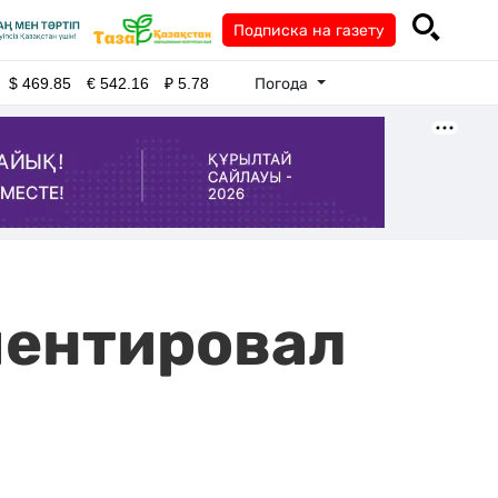
Подписка на газету
Погода
$
469.85
€
542.16
₽
5.78
ментировал
с