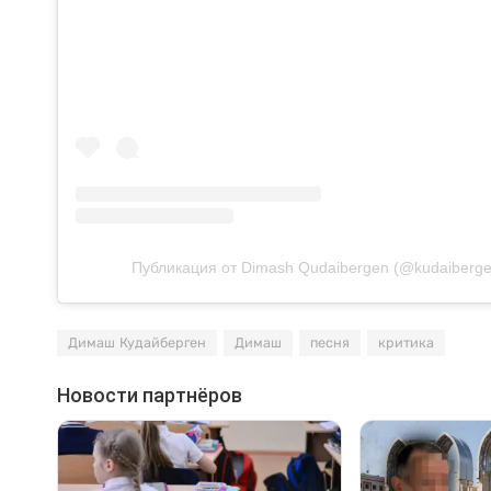
Публикация от Dimash Qudaibergen (@kudaiberge
Димаш Кудайберген
Димаш
песня
критика