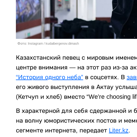
Фото: Instagram / kudaibergenov.dimash
Казахстанский певец с мировым именем
центре внимания — на этот раз из-за 
“История одного неба”
в соцсетях. В
за
его живого выступления в Актау услыша
(Кетчуп и хлеб) вместо “We're choosing l
В характерной для себя сдержанной и 
на волну юмористических постов и мем
сегменте интернета, передает
Liter.kz
.