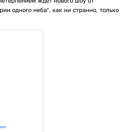
 нетерпением ждет нового шоу от
ии одного неба”, как ни странно, только
ram