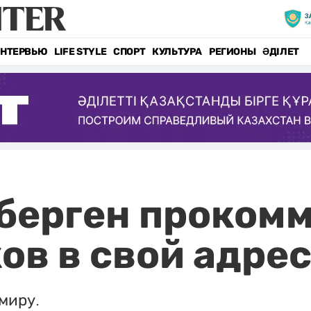
НТЕРВЬЮ
LIFE STYLE
СПОРТ
КУЛЬТУРА
РЕГИОНЫ
ӘДІЛЕТ
берген проком
ов в свой адре
 миру.