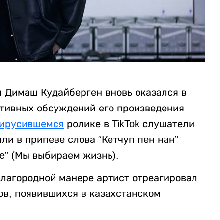
 Димаш Кудайберген вновь оказался в
активных обсуждений его произведения
вирусившемся
ролике в TikTok слушатели
ли в припеве слова “Кетчуп пен нан”
ife” (Мы выбираем жизнь).
благородной манере артист отреагировал
ов, появившихся в казахстанском