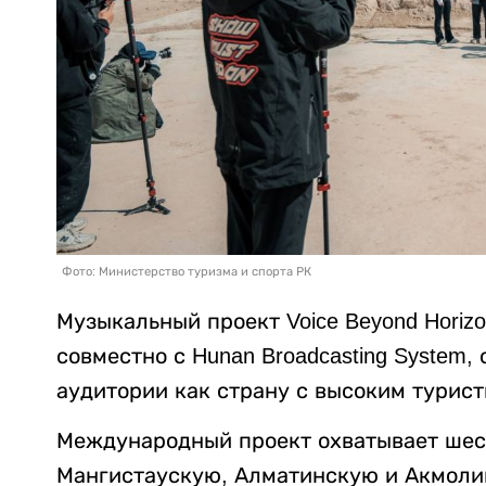
Фото: Министерство туризма и спорта РК
Музыкальный проект Voice Beyond Horiz
совместно с Hunan Broadcasting System
аудитории как страну с высоким турис
Международный проект охватывает шест
Мангистаускую, Алматинскую и Акмолин