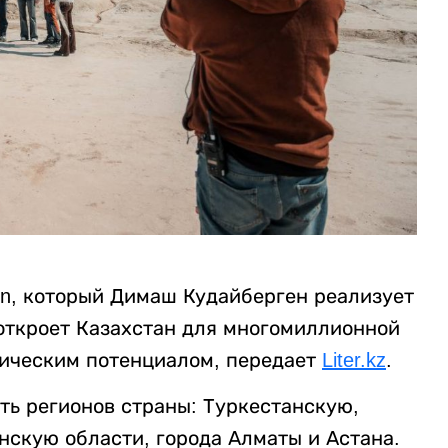
on, который Димаш Кудайберген реализует
, откроет Казахстан для многомиллионной
тическим потенциалом, передает
Liter.kz
.
ь регионов страны: Туркестанскую,
скую области, города Алматы и Астана.