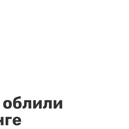
 облили
нге