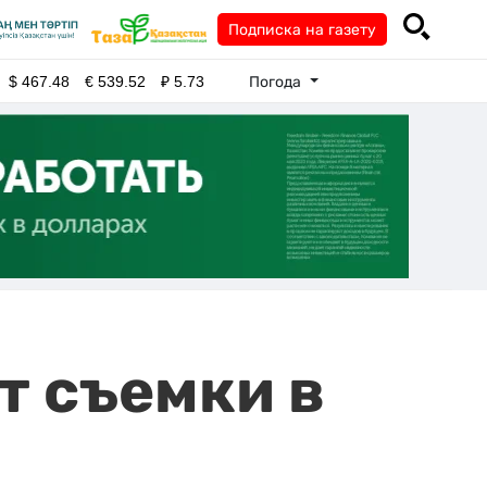
Подписка на газету
Погода
$
467.48
€
539.52
₽
5.73
т съемки в