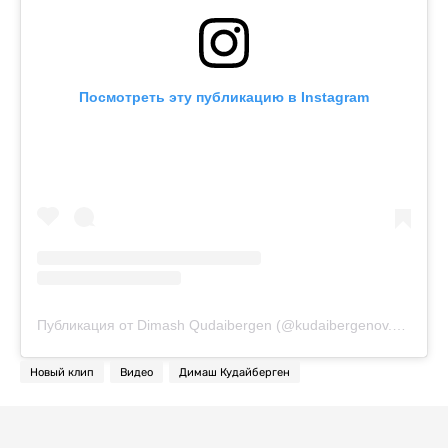
Посмотреть эту публикацию в Instagram
Публикация от Dimash Qudaibergen (@kudaibergenov.dimash)
Новый клип
Видео
Димаш Кудайберген