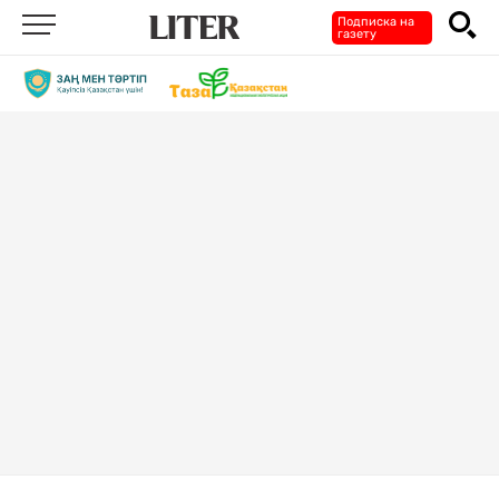
Подписка на
газету