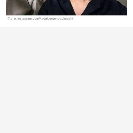
Фото: instagram.com/kudaibergenov.dimash/