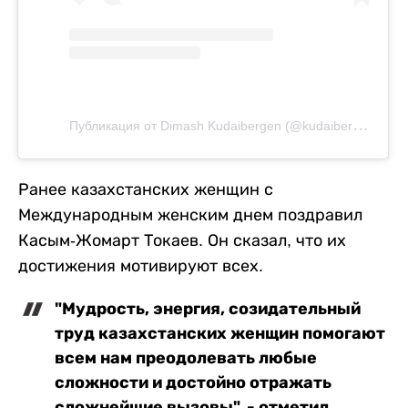
П
убликация от Dimash Kudaibergen (@kudaibergenov.dimash)
Ранее казахстанских женщин с
Международным женским днем поздравил
Касым-Жомарт Токаев. Он сказал, что их
достижения мотивируют всех.
"Мудрость, энергия, созидательный
труд казахстанских женщин помогают
всем нам преодолевать любые
сложности и достойно отражать
сложнейшие вызовы", - отметил