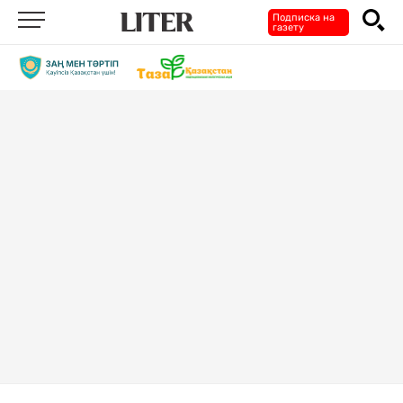
Подписка на
газету