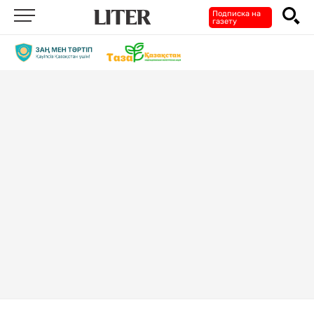
Подписка на
газету