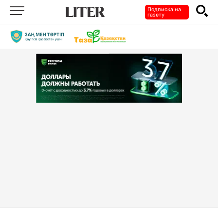
Подписка на
газету