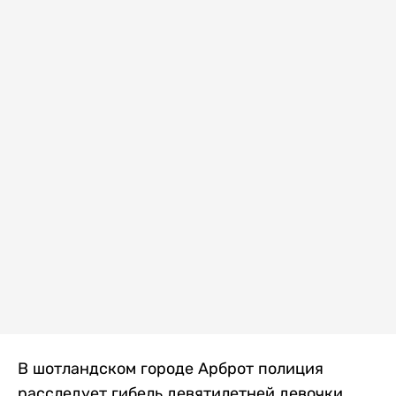
В шотландском городе Арброт полиция
расследует гибель девятилетней девочки,