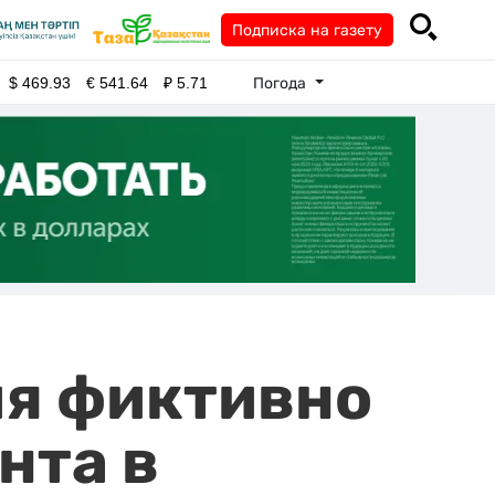
Подписка на газету
Погода
$
469.93
€
541.64
₽
5.71
ия фиктивно
нта в