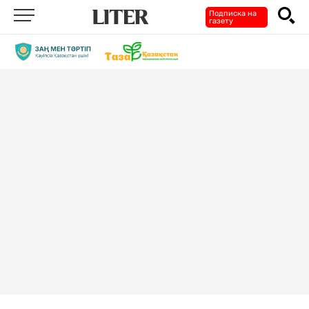
Подписка на
газету