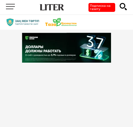
Подписка на
газету