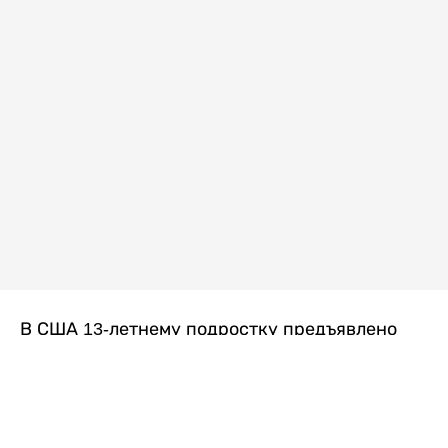
В США 13-летнему подростку предъявлено
обвинение в убийстве второй степени после
гибели его 14-летней сводной сестры. По
версии следствия, трагедия произошла
вскоре после ссоры между детьми, передает