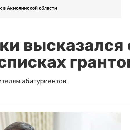
х в Акмолинской области
и высказался о
 списках гранто
ителям абитуриентов.