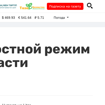
Подписка на газету
Погода
$
469.93
€
541.64
₽
5.71
остной режим
асти