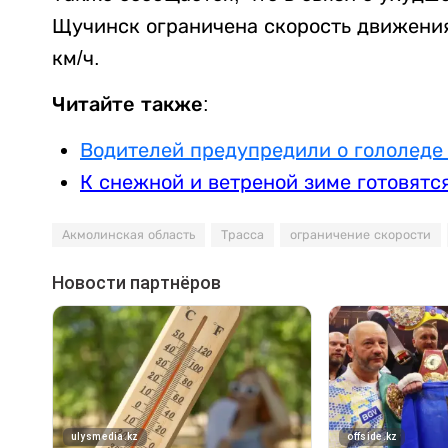
Щучинск ограничена скорость движения 
км/ч.
Читайте также:
Водителей предупредили о гололеде 
К снежной и ветреной зиме готовятс
Акмолинская область
Трасса
ограничение скорости