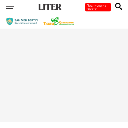
Подписка на
газету