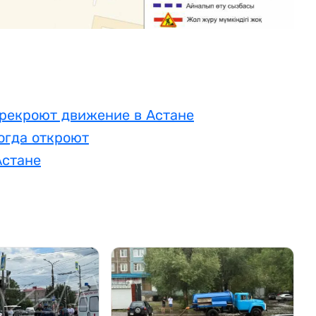
ерекроют движение в Астане
огда откроют
Астане