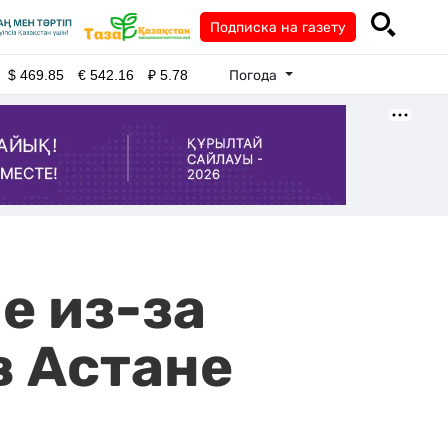
Подписка на газету
Погода
$
469.85
€
542.16
₽
5.78
е из-за
в Астане