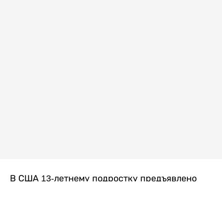
В США 13-летнему подростку предъявлено
обвинение в убийстве второй степени после
гибели его 14-летней сводной сестры. По
версии следствия, трагедия произошла