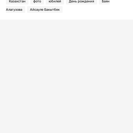
Казахстан
фото
юбилей
День рождения
Баян
Алагузова
Айсауле Бакытбек