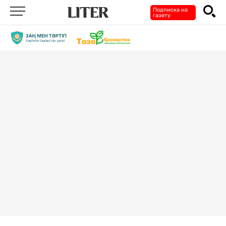
Подписка на
газету