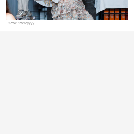
Фото: t.me/icyyyy