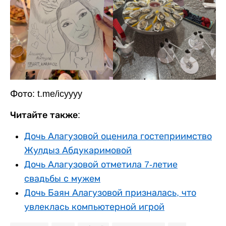
Фото: t.me/icyyyy
Читайте также:
Дочь Алагузовой оценила гостеприимство
Жулдыз Абдукаримовой
Дочь Алагузовой отметила 7-летие
свадьбы с мужем
Дочь Баян Алагузовой призналась, что
увлеклась компьютерной игрой