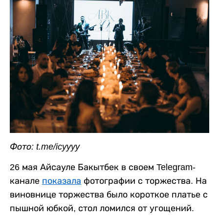
Фото: t.me/icyyyy
26 мая Айсауле Бакытбек в своем Telegram-
канале
показала
фотографии с торжества. На
виновнице торжества было короткое платье с
пышной юбкой, стол ломился от угощений.