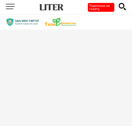
Подписка на
газету