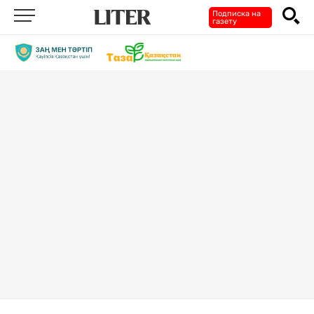
Подписка на
газету