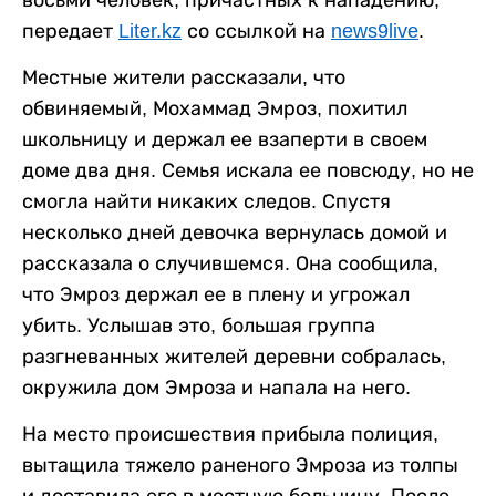
восьми человек, причастных к нападению,
передает
Liter.kz
со ссылкой на
news9live
.
Местные жители рассказали, что
обвиняемый, Мохаммад Эмроз, похитил
школьницу и держал ее взаперти в своем
доме два дня. Семья искала ее повсюду, но не
смогла найти никаких следов. Спустя
несколько дней девочка вернулась домой и
рассказала о случившемся. Она сообщила,
что Эмроз держал ее в плену и угрожал
убить. Услышав это, большая группа
разгневанных жителей деревни собралась,
окружила дом Эмроза и напала на него.
На место происшествия прибыла полиция,
вытащила тяжело раненого Эмроза из толпы