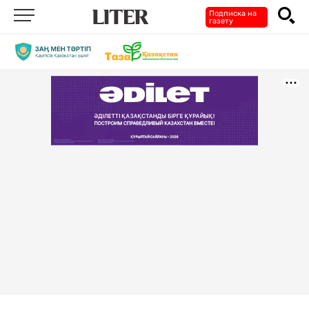
Подписка на
газету