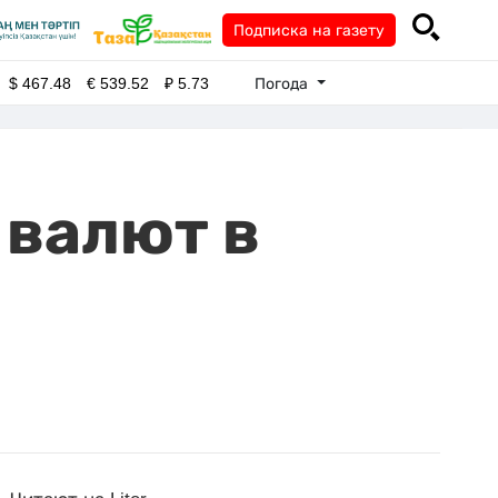
Подписка на газету
Погода
$
467.48
€
539.52
₽
5.73
 валют в