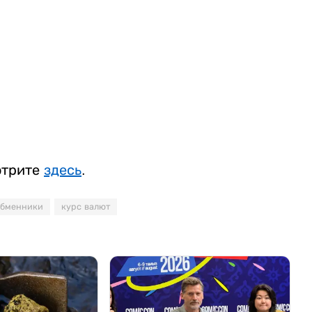
отрите
здесь
.
обменники
курс валют