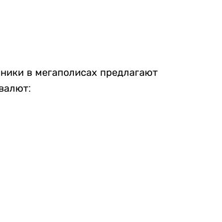
нники в мегаполисах предлагают
валют: