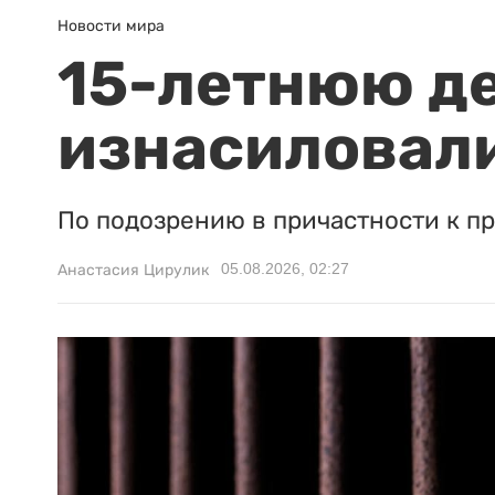
Новости мира
15-летнюю д
изнасиловали
По подозрению в причастности к п
05.08.2026, 02:27
Анастасия Цирулик