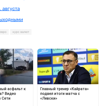
 августа
выходными
евро
курс валют