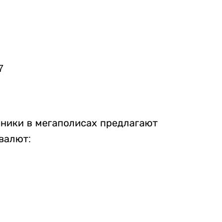
7
нники в мегаполисах предлагают
валют: