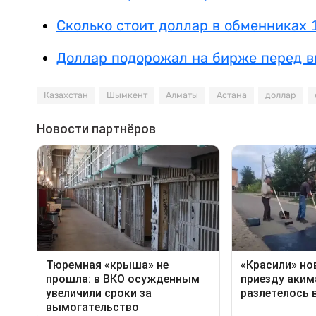
Сколько стоит доллар в обменниках 1
Доллар подорожал на бирже перед 
Казахстан
Шымкент
Алматы
Астана
доллар