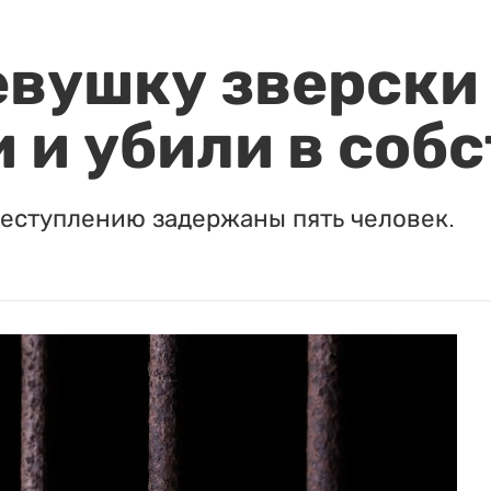
евушку зверски
 и убили в соб
реступлению задержаны пять человек.