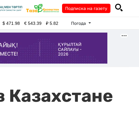
Подписка на газету
Погода
$
471.98
€
543.39
₽
5.82
в Казахстане