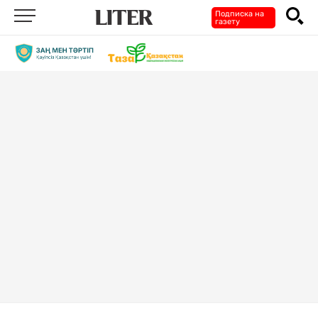
Подписка на
газету