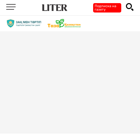
Подписка на
газету