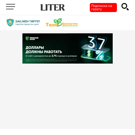
Подписка на
газету