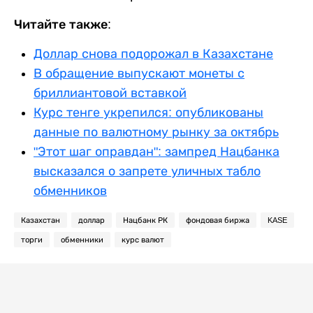
Читайте также:
Доллар снова подорожал в Казахстане
В обращение выпускают монеты с
бриллиантовой вставкой
Курс тенге укрепился: опубликованы
данные по валютному рынку за октябрь
"Этот шаг оправдан": зампред Нацбанка
высказался о запрете уличных табло
обменников
Казахстан
доллар
Нацбанк РК
фондовая биржа
KASE
торги
обменники
курс валют