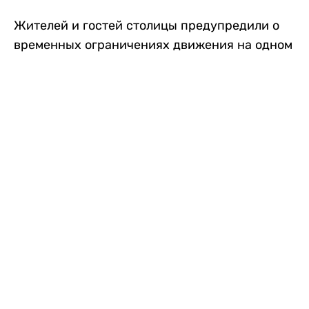
Жителей и гостей столицы предупредили о
временных ограничениях движения на одном
из самых загруженных проспектов города.
Причиной станут дорожные работы, которые
продлятся два дня, передает
Liter.kz
.
По информации городских служб, с 7 по 8
августа на проспекте Кабанбай батыра
пройдет ремонт дорожного покрытия. В связи
с этим движение будет частично ограничено
на участке от улицы Калкаман до улицы
Сарайшык. Полностью перекрывать дорогу не
планируется. На время ремонта движение
транспорта организуют по одной стороне
проезжей части в обоих направлениях, что
может привести к затруднениям в часы пик.