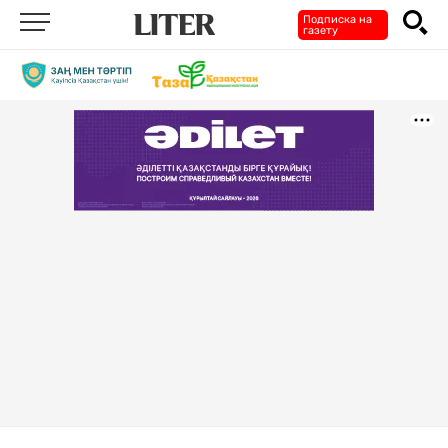
Подписка на
газету