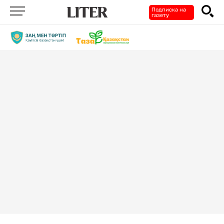
Подписка на
газету