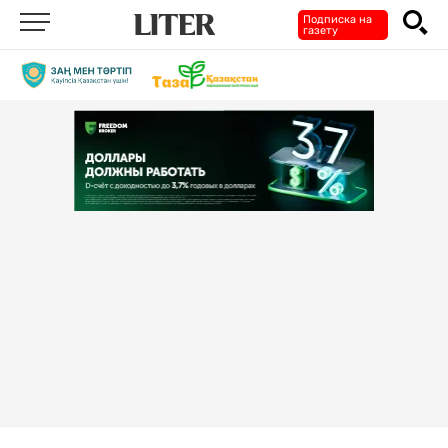
Подписка на
газету