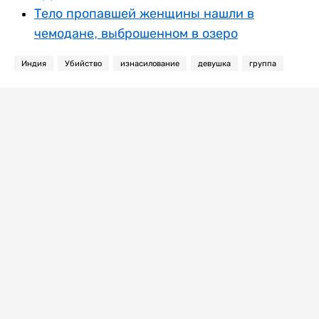
Тело пропавшей женщины нашли в
чемодане, выброшенном в озеро
Индия
Убийство
изнасилование
девушка
группа