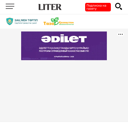
Подписка на
газету