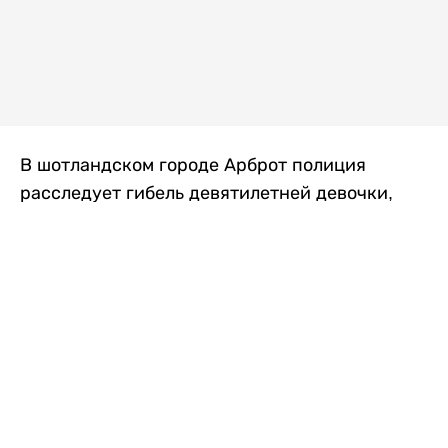
В шотландском городе Арброт полиция
расследует гибель девятилетней девочки,
которую нашли с тяжелыми травмами в
промышленной зоне, где семья разбила
палаточный лагерь. По подозрению в
убийстве ребенка задержан ее 35-летний
отец, передает
Liter.kz
со ссылкой на
The Sun
.
По данным полиции, семья из Западного
Йоркшира приехала в Арброт и разбила
палатку на территории заброшенной