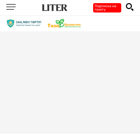
Подписка на
газету