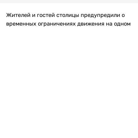
Жителей и гостей столицы предупредили о
временных ограничениях движения на одном
из самых загруженных проспектов города.
Причиной станут дорожные работы, которые
продлятся два дня, передает
Liter.kz
.
По информации городских служб, с 7 по 8
августа на проспекте Кабанбай батыра
пройдет ремонт дорожного покрытия. В связи
с этим движение будет частично ограничено
на участке от улицы Калкаман до улицы
Сарайшык. Полностью перекрывать дорогу не
планируется. На время ремонта движение
транспорта организуют по одной стороне
проезжей части в обоих направлениях, что