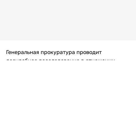
Генеральная прокуратура проводит
досудебное расследование в отношении
преступной группы, длительное время
занимавшейся экономической контрабандой
товаров из Китая в Казахстан, передает
Liter.kz
со ссылкой на Генпрокуратуру РК.
"Следствием установлено, что из 37
компаний, только по двум
аффилированным предприятиям
"Metlink" и "Urban Green" участниками