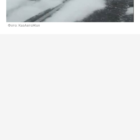
Фото: КазАвтоЖол