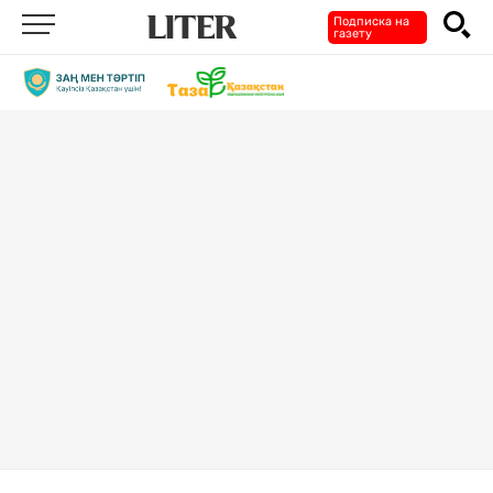
Подписка на
газету