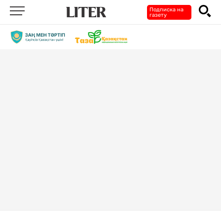
Подписка на
газету