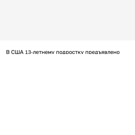
В США 13-летнему подростку предъявлено
обвинение в убийстве второй степени после
гибели его 14-летней сводной сестры. По
версии следствия, трагедия произошла
вскоре после ссоры между детьми, передает
Liter.kz
со ссылкой на
kmph.com
.
Как сообщили в полиции, девочка получила
огнестрельное ранение в голову. Она
скончалась от полученных травм.