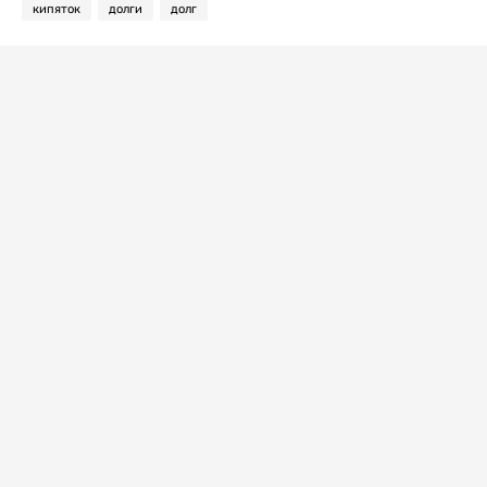
кипяток
долги
долг