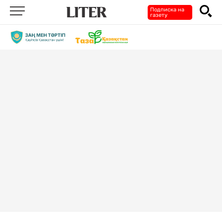
Подписка на
газету