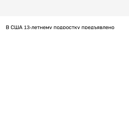
В США 13-летнему подростку предъявлено
обвинение в убийстве второй степени после
гибели его 14-летней сводной сестры. По
версии следствия, трагедия произошла
вскоре после ссоры между детьми, передает
Liter.kz
со ссылкой на
kmph.com
.
Как сообщили в полиции, девочка получила
огнестрельное ранение в голову. Она
скончалась от полученных травм.
Во время происшествия в доме находились
несколько человек, в том числе пятилетний
ребенок. Правоохранительные органы не