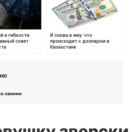
ЗКО
со своими
евушку зверски