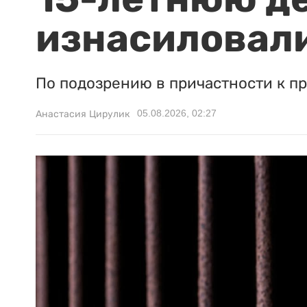
изнасиловали
По подозрению в причастности к п
05.08.2026, 02:27
Анастасия Цирулик