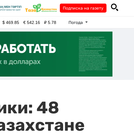
Подписка на газету
Погода
$
469.85
€
542.16
₽
5.78
ики: 48
азахстане