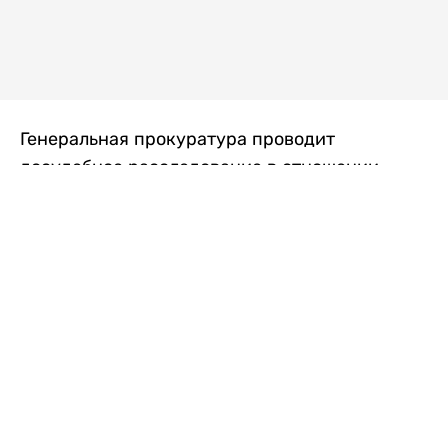
Генеральная прокуратура проводит
досудебное расследование в отношении
преступной группы, длительное время
занимавшейся экономической контрабандой
товаров из Китая в Казахстан, передает
Liter.kz
со ссылкой на Генпрокуратуру РК.
"Следствием установлено, что из 37
компаний, только по двум
аффилированным предприятиям
"Metlink" и "Urban Green" участниками
ОПГ причинен ущерб государству