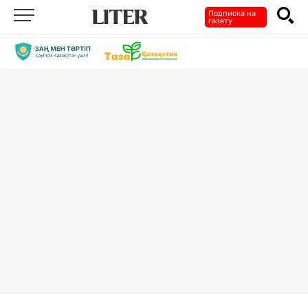
Подписка на
газету