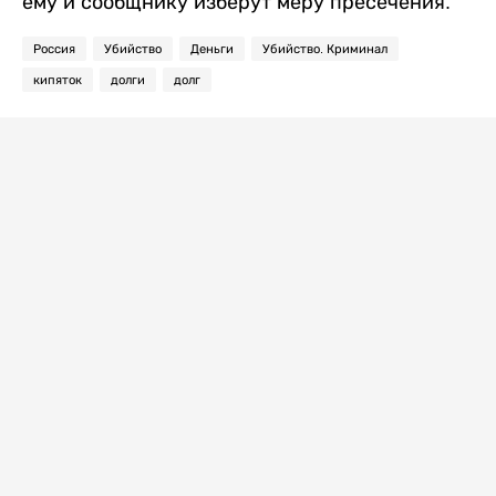
ему и сообщнику изберут меру пресечения.
Россия
Убийство
Деньги
Убийство. Криминал
кипяток
долги
долг