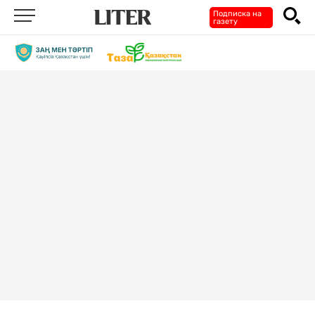
Подписка на
газету