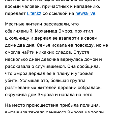
восьми человек, причастных к нападению,
передает
Liter.kz
со ссылкой на
news9live
.
Местные жители рассказали, что
обвиняемый, Мохаммад Эмроз, похитил
школьницу и держал ее взаперти в своем
доме два дня. Семья искала ее повсюду, но не
смогла найти никаких следов. Спустя
несколько дней девочка вернулась домой и
рассказала о случившемся. Она сообщила,
что Эмроз держал ее в плену и угрожал
убить. Услышав это, большая группа
разгневанных жителей деревни собралась,
окружила дом Эмроза и напала на него.
На место происшествия прибыла полиция,
вытащила тяжело раненого Эмроза из толпы