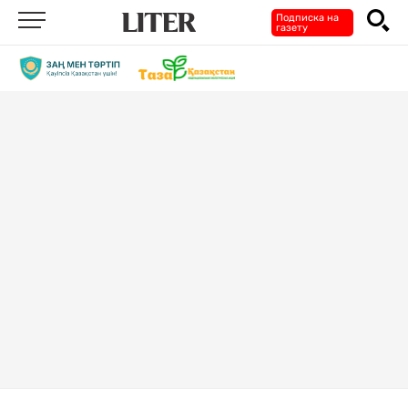
Подписка на
газету