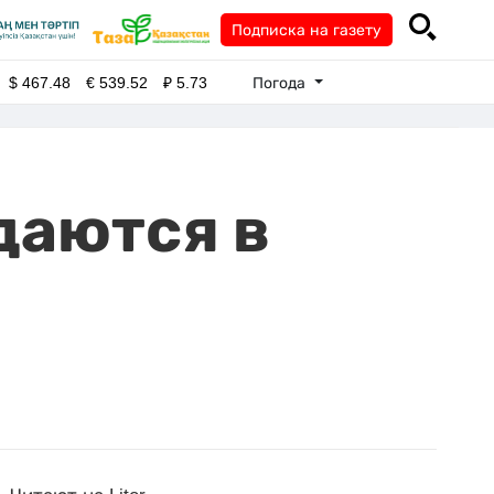
Подписка на газету
Погода
$
467.48
€
539.52
₽
5.73
даются в