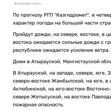
Фотоколлаж: Liter.kz
По прогнозу РГП “Казгидромет”, в четве
характер погоды на большей части стр
Пройдут дожди, на севере, востоке, в ц
востока ожидаются сильные дожди с гр
республике ожидается усиление ветра.
Днем в Атырауской, Мангистауской обл
В Атырауской, на западе, севере, юге, 
северо-востоке Жамбылской, на юге, в 
Актюбинской, на юго-востоке Восточно-
севере Жетысуской, на востоке Павлод
пожарная опасность.