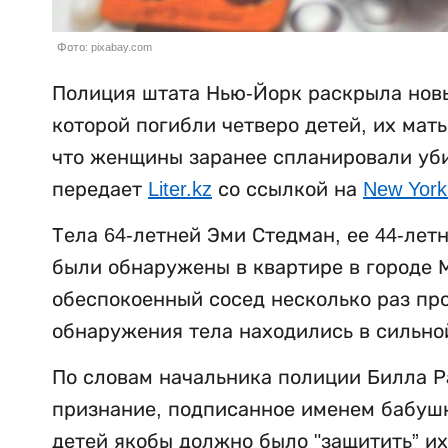
Фото: pixabay.com
Полиция штата Нью-Йорк раскрыла новы
которой погибли четверо детей, их мат
что женщины заранее спланировали убий
передает
Liter.kz
со ссылкой на
New York
Тела 64-летней Эми Стедман, ее 44-лет
были обнаружены в квартире в городе М
обеспокоенный сосед несколько раз пр
обнаружения тела находились в сильно
По словам начальника полиции Билла Р
признание, подписанное именем бабушки
детей якобы должно было "защитить” их