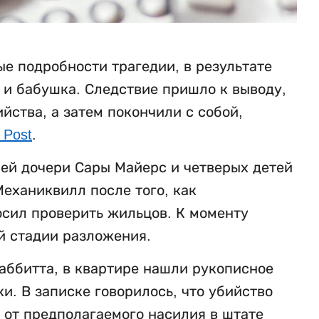
е подробности трагедии, в результате
ь и бабушка. Следствие пришло к выводу,
ства, а затем покончили с собой,
 Post
.
ней дочери Сары Майерс и четверых детей
еханиквилл после того, как
осил проверить жильцов. К моменту
й стадии разложения.
аббитта, в квартире нашли рукописное
. В записке говорилось, что убийство
 от предполагаемого насилия в штате