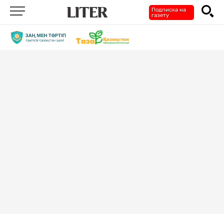
Подписка на
газету