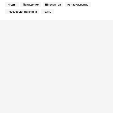
Индия
Похищение
Школьница
изнасилование
несовершеннолетняя
толпа