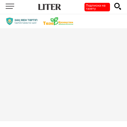
Подписка на
газету