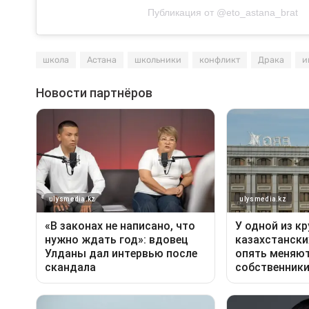
Публикация от @eto_astana_brat
школа
Астана
школьники
конфликт
Драка
и