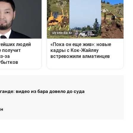
анде: видео из бара довело до суда
ан