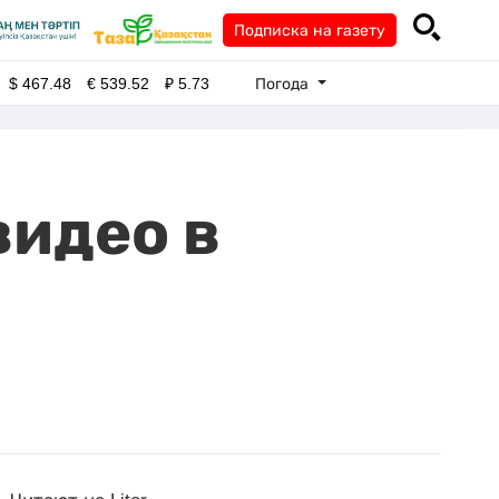
Подписка на газету
Погода
$
467.48
€
539.52
₽
5.73
видео в