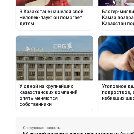
Следующая новость
53-летний мужчина изнасиловал сноху в Актю