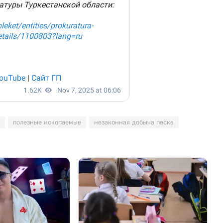
полезные ископаемые
незаконная добыча песка