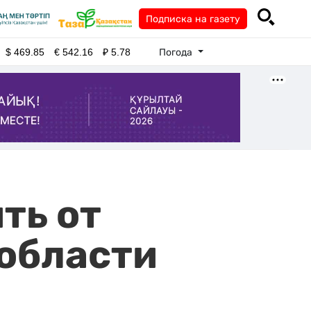
Подписка на газету
Погода
$
469.85
€
542.16
₽
5.78
ть от
области