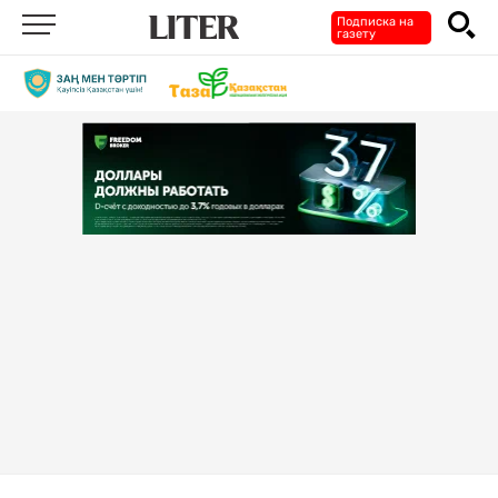
Подписка на
газету