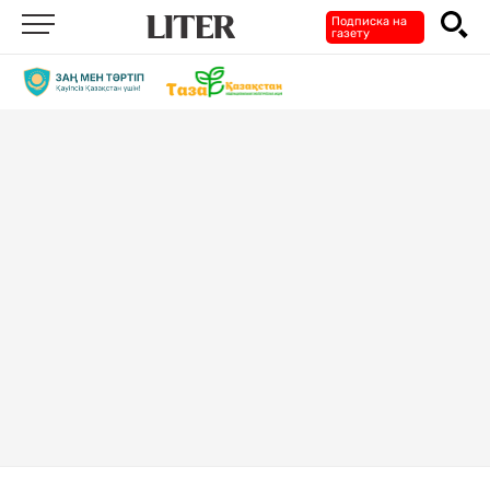
Подписка на
газету