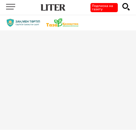
Подписка на
газету