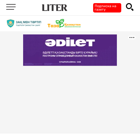
Подписка на
газету