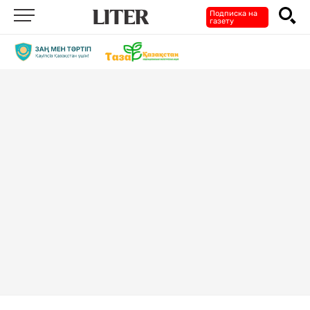
Подписка на
газету