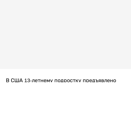
В США 13-летнему подростку предъявлено
обвинение в убийстве второй степени после
гибели его 14-летней сводной сестры. По
версии следствия, трагедия произошла
вскоре после ссоры между детьми, передает
Liter.kz
со ссылкой на
kmph.com
.