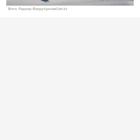
Фото: Радмир Фахрутдинов/Liter.kz