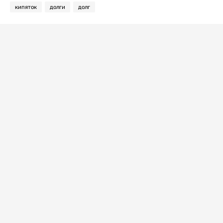
кипяток
долги
долг