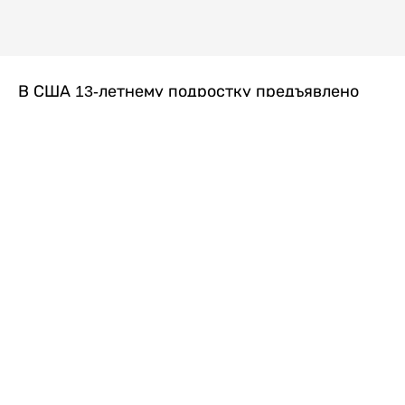
В США 13-летнему подростку предъявлено
обвинение в убийстве второй степени после
гибели его 14-летней сводной сестры. По
версии следствия, трагедия произошла
вскоре после ссоры между детьми, передает
Liter.kz
со ссылкой на
kmph.com
.
Как сообщили в полиции, девочка получила
огнестрельное ранение в голову. Она
скончалась от полученных травм.
Во время происшествия в доме находились
несколько человек, в том числе пятилетний
ребенок. Правоохранительные органы не