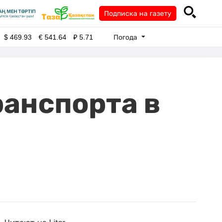
Подписка на газету
Погода
$
469.93
€
541.64
₽
5.71
анспорта в