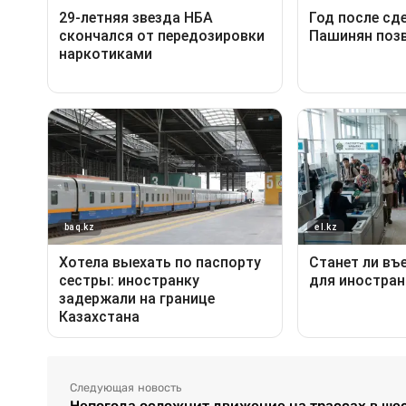
Следующая новость
Непогода осложнит движение на трассах в ше