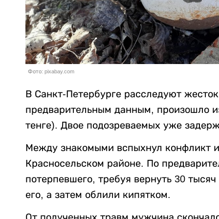
Фото: pixabay.com
В Санкт-Петербурге расследуют жесток
предварительным данным, произошло из-
тенге). Двое подозреваемых уже задер
Между знакомыми вспыхнул конфликт из
Красносельском районе. По предварит
потерпевшего, требуя вернуть 30 тысяч
его, а затем облили кипятком.
От полученных травм мужчина скончалс