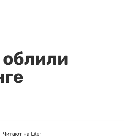
 облили
нге
Читают на Liter