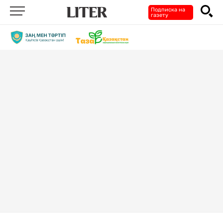
Подписка на
газету