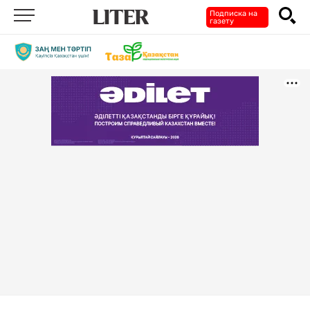
Подписка на
газету