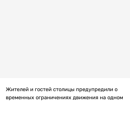
Жителей и гостей столицы предупредили о
временных ограничениях движения на одном
из самых загруженных проспектов города.
Причиной станут дорожные работы, которые
продлятся два дня, передает
Liter.kz
.