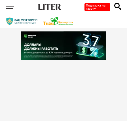
Подписка на
газету