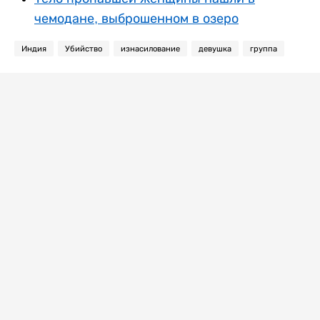
чемодане, выброшенном в озеро
Индия
Убийство
изнасилование
девушка
группа